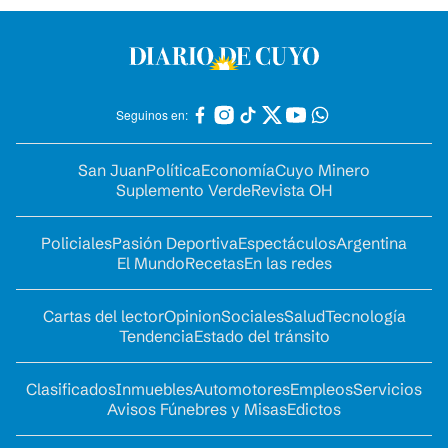
Seguinos en:
San Juan
Política
Economía
Cuyo Minero
Suplemento Verde
Revista OH
Policiales
Pasión Deportiva
Espectáculos
Argentina
El Mundo
Recetas
En las redes
Cartas del lector
Opinion
Sociales
Salud
Tecnología
Tendencia
Estado del tránsito
Clasificados
Inmuebles
Automotores
Empleos
Servicios
Avisos Fúnebres y Misas
Edictos