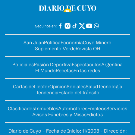
Seguinos en:
San Juan
Política
Economía
Cuyo Minero
Suplemento Verde
Revista OH
Policiales
Pasión Deportiva
Espectáculos
Argentina
El Mundo
Recetas
En las redes
Cartas del lector
Opinion
Sociales
Salud
Tecnología
Tendencia
Estado del tránsito
Clasificados
Inmuebles
Automotores
Empleos
Servicios
Avisos Fúnebres y Misas
Edictos
Diario de Cuyo - Fecha de Inicio: 11/2003 - Dirección: