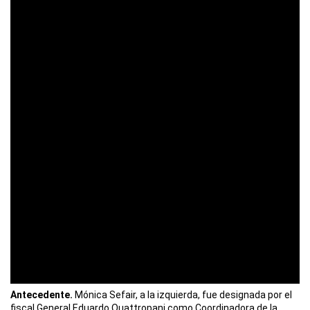
Antecedente.
Mónica Sefair, a la izquierda, fue designada por el
fiscal General Eduardo Quattropani como Coordinadora de la