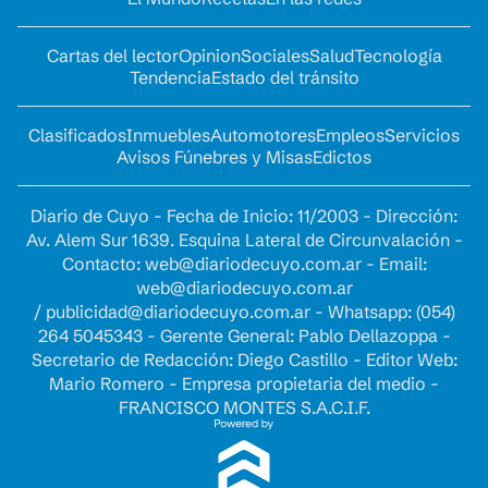
Cartas del lector
Opinion
Sociales
Salud
Tecnología
Tendencia
Estado del tránsito
Clasificados
Inmuebles
Automotores
Empleos
Servicios
Avisos Fúnebres y Misas
Edictos
Diario de Cuyo - Fecha de Inicio: 11/2003 - Dirección:
Av. Alem Sur 1639. Esquina Lateral de Circunvalación -
Contacto:
web@diariodecuyo.com.ar
- Email:
web@diariodecuyo.com.ar
/
publicidad@diariodecuyo.com.ar
-
Whatsapp: (054)
264 5045343 - Gerente General: Pablo Dellazoppa -
Secretario de Redacción: Diego Castillo - Editor Web:
Mario Romero - Empresa propietaria del medio -
FRANCISCO MONTES S.A.C.I.F.