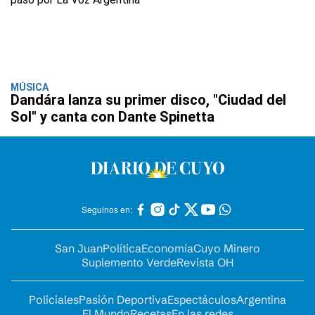
MÚSICA
Dandára lanza su primer disco, "Ciudad del
Sol" y canta con Dante Spinetta
Seguinos en:
San Juan
Política
Economía
Cuyo Minero
Suplemento Verde
Revista OH
Policiales
Pasión Deportiva
Espectáculos
Argentina
El Mundo
Recetas
En las redes