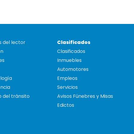
 del lector
Clasificados
on
Clasificados
es
Inmuebles
Automotores
logía
Empleos
ncia
Servicios
 del tránsito
Avisos Fúnebres y Misas
Edictos