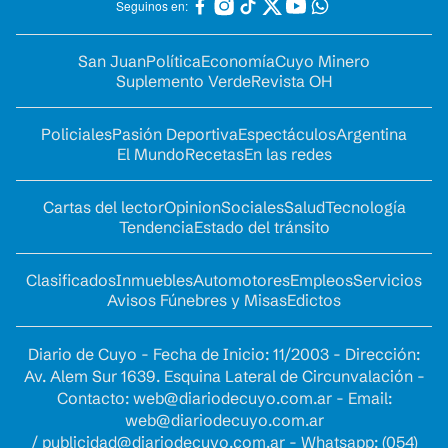
Seguinos en:
San Juan
Política
Economía
Cuyo Minero
Suplemento Verde
Revista OH
Policiales
Pasión Deportiva
Espectáculos
Argentina
El Mundo
Recetas
En las redes
Cartas del lector
Opinion
Sociales
Salud
Tecnología
Tendencia
Estado del tránsito
Clasificados
Inmuebles
Automotores
Empleos
Servicios
Avisos Fúnebres y Misas
Edictos
Diario de Cuyo - Fecha de Inicio: 11/2003 - Dirección:
Av. Alem Sur 1639. Esquina Lateral de Circunvalación -
Contacto:
web@diariodecuyo.com.ar
- Email:
web@diariodecuyo.com.ar
/
publicidad@diariodecuyo.com.ar
-
Whatsapp: (054)