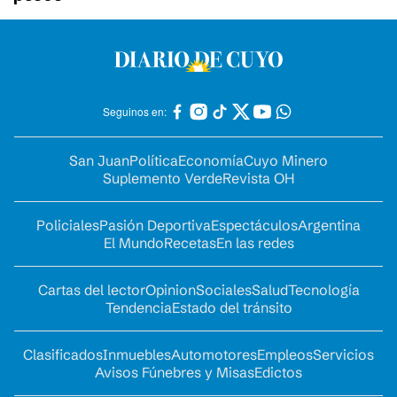
Seguinos en:
San Juan
Política
Economía
Cuyo Minero
Suplemento Verde
Revista OH
Policiales
Pasión Deportiva
Espectáculos
Argentina
El Mundo
Recetas
En las redes
Cartas del lector
Opinion
Sociales
Salud
Tecnología
Tendencia
Estado del tránsito
Clasificados
Inmuebles
Automotores
Empleos
Servicios
Avisos Fúnebres y Misas
Edictos