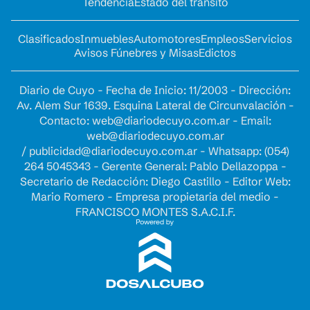
Tendencia
Estado del tránsito
Clasificados
Inmuebles
Automotores
Empleos
Servicios
Avisos Fúnebres y Misas
Edictos
Diario de Cuyo - Fecha de Inicio: 11/2003 - Dirección:
Av. Alem Sur 1639. Esquina Lateral de Circunvalación -
Contacto:
web@diariodecuyo.com.ar
- Email:
web@diariodecuyo.com.ar
/
publicidad@diariodecuyo.com.ar
-
Whatsapp: (054)
264 5045343 - Gerente General: Pablo Dellazoppa -
Secretario de Redacción: Diego Castillo - Editor Web:
Mario Romero - Empresa propietaria del medio -
FRANCISCO MONTES S.A.C.I.F.