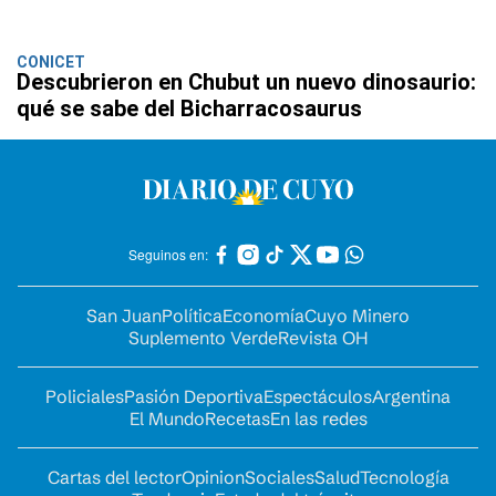
CONICET
Descubrieron en Chubut un nuevo dinosaurio:
qué se sabe del Bicharracosaurus
Seguinos en:
San Juan
Política
Economía
Cuyo Minero
Suplemento Verde
Revista OH
Policiales
Pasión Deportiva
Espectáculos
Argentina
El Mundo
Recetas
En las redes
Cartas del lector
Opinion
Sociales
Salud
Tecnología