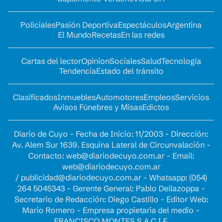
Policiales
Pasión Deportiva
Espectáculos
Argentina
El Mundo
Recetas
En las redes
Cartas del lector
Opinion
Sociales
Salud
Tecnología
Tendencia
Estado del tránsito
Clasificados
Inmuebles
Automotores
Empleos
Servicios
Avisos Fúnebres y Misas
Edictos
Diario de Cuyo - Fecha de Inicio: 11/2003 - Dirección:
Av. Alem Sur 1639. Esquina Lateral de Circunvalación -
Contacto:
web@diariodecuyo.com.ar
- Email:
web@diariodecuyo.com.ar
/
publicidad@diariodecuyo.com.ar
-
Whatsapp: (054)
264 5045343 - Gerente General: Pablo Dellazoppa -
Secretario de Redacción: Diego Castillo - Editor Web:
Mario Romero - Empresa propietaria del medio -
FRANCISCO MONTES S.A.C.I.F.