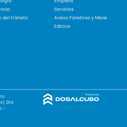
logía
Empleos
ncia
Servicios
 del tránsito
Avisos Fúnebres y Misas
Edictos
to:
54) 264
o -