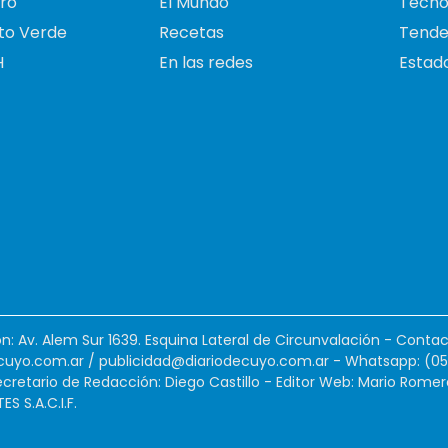
ro
El Mundo
Tecno
to Verde
Recetas
Tende
H
En las redes
Estado
ión: Av. Alem Sur 1639. Esquina Lateral de Circunvalación - Contac
cuyo.com.ar
/
publicidad@diariodecuyo.com.ar
-
Whatsapp: (0
cretario de Redacción: Diego Castillo - Editor Web: Mario Romer
 S.A.C.I.F.