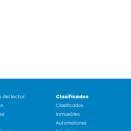
 del lector
Clasificados
on
Clasificados
es
Inmuebles
Automotores