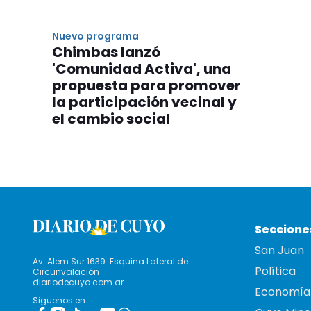
Nuevo programa
Chimbas lanzó
'Comunidad Activa', una
propuesta para promover
la participación vecinal y
el cambio social
Seccione
San Juan
Av. Alem Sur 1639. Esquina Lateral de
Política
Circunvalación
diariodecuyo.com.ar
Economía
Siguenos en: