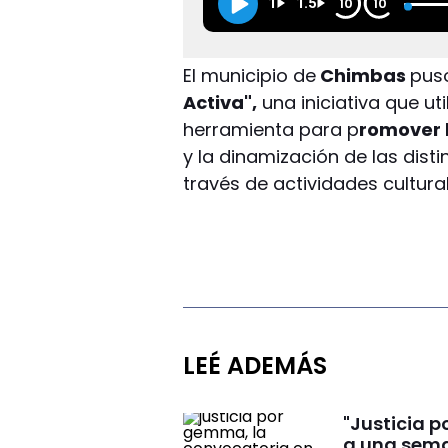
1
1.5
10
10
El municipio de
Chimbas
pus
Activa",
una iniciativa que ut
herramienta para p
romover l
y la dinamización de las dis
través de actividades cultura
LEÉ ADEMÁS
"Justicia 
a una sema