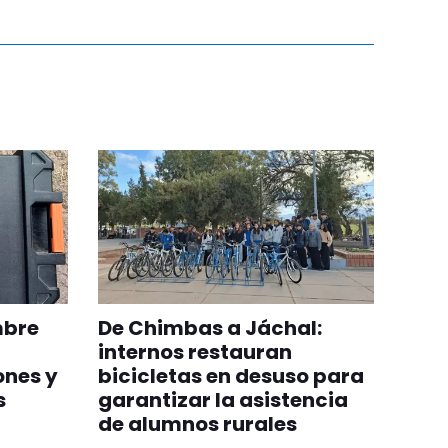
mbre
De Chimbas a Jáchal:
internos restauran
ones y
bicicletas en desuso para
s
garantizar la asistencia
de alumnos rurales