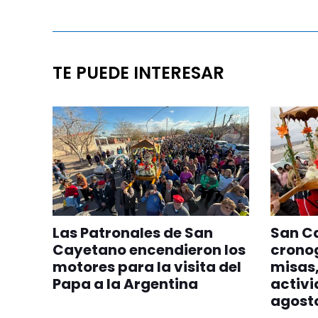
TE PUEDE INTERESAR
Las Patronales de San
San Ca
Cayetano encendieron los
crono
motores para la visita del
misas,
Papa a la Argentina
activi
agost