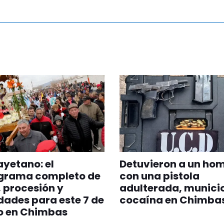
yetano: el
Detuvieron a un ho
grama completo de
con una pistola
 procesión y
adulterada, munici
dades para este 7 de
cocaína en Chimba
o en Chimbas