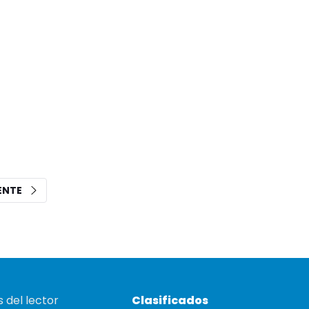
IENTE
 del lector
Clasificados