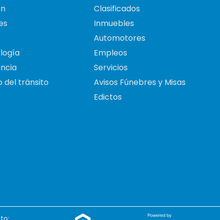
on
Clasificados
es
Inmuebles
Automotores
logía
Empleos
ncia
Servicios
 del tránsito
Avisos Fúnebres y Misas
Edictos
to: