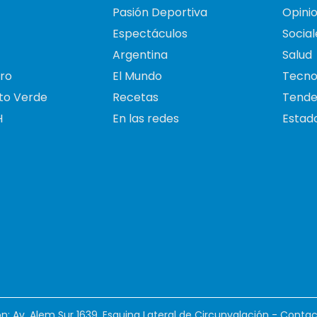
Pasión Deportiva
Opini
Espectáculos
Social
Argentina
Salud
ro
El Mundo
Tecno
to Verde
Recetas
Tende
H
En las redes
Estado
ión: Av. Alem Sur 1639. Esquina Lateral de Circunvalación - Contac