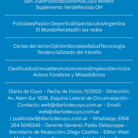
San Juan
Política
Economía
Cuyo Minero
Suplemento Verde
Revista OH
Policiales
Pasión Deportiva
Espectáculos
Argentina
El Mundo
Recetas
En las redes
Cartas del lector
Opinion
Sociales
Salud
Tecnología
Tendencia
Estado del tránsito
Clasificados
Inmuebles
Automotores
Empleos
Servicios
Avisos Fúnebres y Misas
Edictos
Diario de Cuyo - Fecha de Inicio: 11/2003 - Dirección:
Av. Alem Sur 1639. Esquina Lateral de Circunvalación -
Contacto:
web@diariodecuyo.com.ar
- Email:
web@diariodecuyo.com.ar
/
publicidad@diariodecuyo.com.ar
-
Whatsapp: (054)
264 5045343 - Gerente General: Pablo Dellazoppa -
Secretario de Redacción: Diego Castillo - Editor Web: