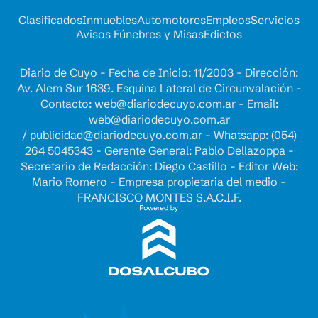
Clasificados
Inmuebles
Automotores
Empleos
Servicios
Avisos Fúnebres y Misas
Edictos
Diario de Cuyo - Fecha de Inicio: 11/2003 - Dirección:
Av. Alem Sur 1639. Esquina Lateral de Circunvalación -
Contacto:
web@diariodecuyo.com.ar
- Email:
web@diariodecuyo.com.ar
/
publicidad@diariodecuyo.com.ar
-
Whatsapp: (054)
264 5045343 - Gerente General: Pablo Dellazoppa -
Secretario de Redacción: Diego Castillo - Editor Web:
Mario Romero - Empresa propietaria del medio -
FRANCISCO MONTES S.A.C.I.F.