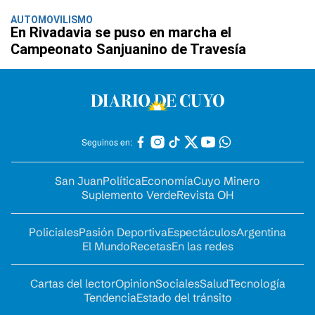
AUTOMOVILISMO
En Rivadavia se puso en marcha el
Campeonato Sanjuanino de Travesía
Seguinos en:
San Juan
Política
Economía
Cuyo Minero
Suplemento Verde
Revista OH
Policiales
Pasión Deportiva
Espectáculos
Argentina
El Mundo
Recetas
En las redes
Cartas del lector
Opinion
Sociales
Salud
Tecnología
Tendencia
Estado del tránsito