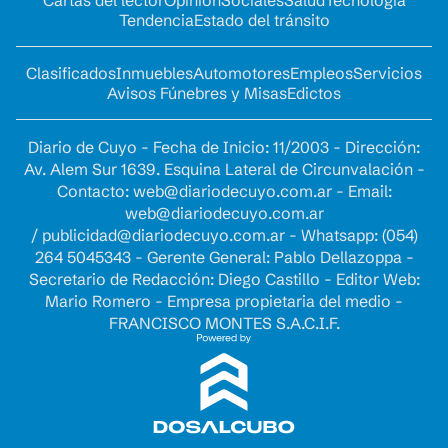
Tendencia
Estado del tránsito
Clasificados
Inmuebles
Automotores
Empleos
Servicios
Avisos Fúnebres y Misas
Edictos
Diario de Cuyo - Fecha de Inicio: 11/2003 - Dirección:
Av. Alem Sur 1639. Esquina Lateral de Circunvalación -
Contacto:
web@diariodecuyo.com.ar
- Email:
web@diariodecuyo.com.ar
/
publicidad@diariodecuyo.com.ar
-
Whatsapp: (054)
264 5045343 - Gerente General: Pablo Dellazoppa -
Secretario de Redacción: Diego Castillo - Editor Web:
Mario Romero - Empresa propietaria del medio -
FRANCISCO MONTES S.A.C.I.F.