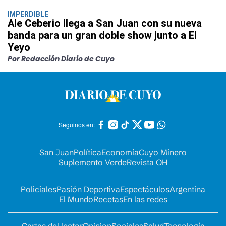
IMPERDIBLE
Ale Ceberio llega a San Juan con su nueva
banda para un gran doble show junto a El
Yeyo
Por Redacción Diario de Cuyo
Seguinos en:
San Juan
Política
Economía
Cuyo Minero
Suplemento Verde
Revista OH
Policiales
Pasión Deportiva
Espectáculos
Argentina
El Mundo
Recetas
En las redes
Cartas del lector
Opinion
Sociales
Salud
Tecnología