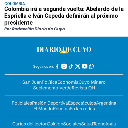
COLOMBIA
Colombia irá a segunda vuelta: Abelardo de la
Espriella e Iván Cepeda definirán al próximo
presidente
Por Redacción Diario de Cuyo
Seguinos en:
San Juan
Política
Economía
Cuyo Minero
Suplemento Verde
Revista OH
Policiales
Pasión Deportiva
Espectáculos
Argentina
El Mundo
Recetas
En las redes
Cartas del lector
Opinion
Sociales
Salud
Tecnología