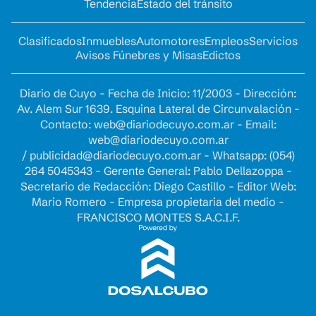
Tendencia
Estado del tránsito
Clasificados
Inmuebles
Automotores
Empleos
Servicios
Avisos Fúnebres y Misas
Edictos
Diario de Cuyo - Fecha de Inicio: 11/2003 - Dirección:
Av. Alem Sur 1639. Esquina Lateral de Circunvalación -
Contacto:
web@diariodecuyo.com.ar
- Email:
web@diariodecuyo.com.ar
/
publicidad@diariodecuyo.com.ar
-
Whatsapp: (054)
264 5045343 - Gerente General: Pablo Dellazoppa -
Secretario de Redacción: Diego Castillo - Editor Web:
Mario Romero - Empresa propietaria del medio -
FRANCISCO MONTES S.A.C.I.F.