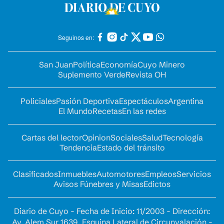
Seguinos en:
San Juan
Política
Economía
Cuyo Minero
Suplemento Verde
Revista OH
Policiales
Pasión Deportiva
Espectáculos
Argentina
El Mundo
Recetas
En las redes
Cartas del lector
Opinion
Sociales
Salud
Tecnología
Tendencia
Estado del tránsito
Clasificados
Inmuebles
Automotores
Empleos
Servicios
Avisos Fúnebres y Misas
Edictos
Diario de Cuyo - Fecha de Inicio: 11/2003 - Dirección:
Av. Alem Sur 1639. Esquina Lateral de Circunvalación -