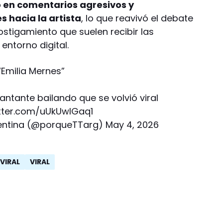
ó en comentarios agresivos y
s hacia la artista
, lo que reavivó el debate
hostigamiento que suelen recibir las
entorno digital.
“Emilia Mernes”
cantante bailando que se volvió viral
itter.com/uUkUwlGaq1
entina (@porqueTTarg)
May 4, 2026
 VIRAL
VIRAL