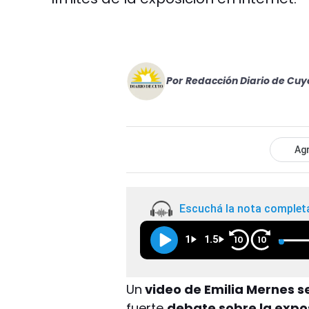
Por
Redacción Diario de Cuy
Agr
Escuchá la nota complet
1
1.5
10
10
Un
video de Emilia Mernes se
fuerte
debate sobre la expos