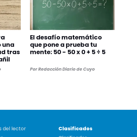
ra
El desafío matemático
ó una
que pone a prueba tu
d tras
mente: 50 - 50 x 0 + 5 ÷ 5
añil
o
Por
Redacción Diario de Cuyo
 del lector
Clasificados