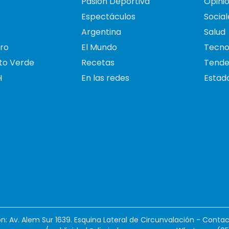
Pasión Deportiva
Opini
Espectáculos
Social
Argentina
Salud
ro
El Mundo
Tecno
to Verde
Recetas
Tende
H
En las redes
Estado
ión: Av. Alem Sur 1639. Esquina Lateral de Circunvalación - Contac