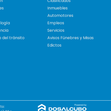
on
Clasificados
es
Inmuebles
Automotores
logía
Empleos
ncia
Servicios
 del tránsito
Avisos Fúnebres y Misas
Edictos
to: