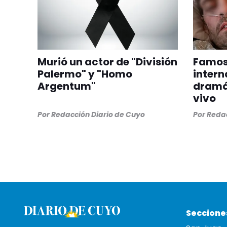
Murió un actor de "División
Famoso
Palermo" y "Homo
intern
Argentum"
dramát
vivo
Por
Redacción Diario de Cuyo
Por
Redac
Seccione