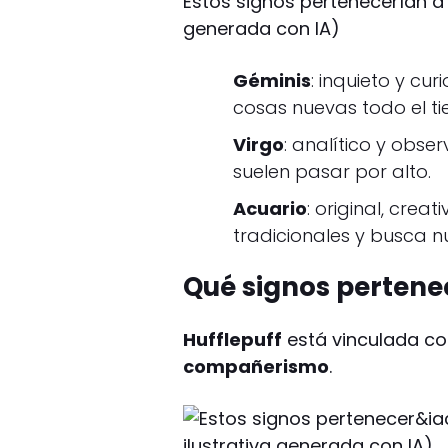
Estos signos pertenecerían a 
generada con IA)
Géminis
: inquieto y cu
cosas nuevas todo el t
Virgo
: analítico y obse
suelen pasar por alto.
Acuario
: original, crea
tradicionales y busca n
Qué signos pertenec
Hufflepuff
está vinculada co
compañerismo
.