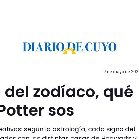
7 de mayo de 2026
 del zodíaco, qué
Potter sos
eativos: según la astrología, cada signo del
os con las distintas casas de Hogwarts y