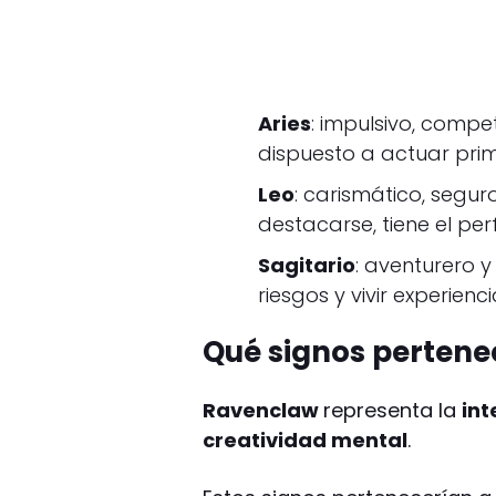
Aries
: impulsivo, compet
dispuesto a actuar pri
Leo
: carismático, segu
destacarse, tiene el perfi
Sagitario
: aventurero y
riesgos y vivir experie
Qué signos pertene
Ravenclaw
representa la
int
creatividad mental
.