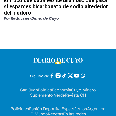
El truco que cada vez se usa más: qué pasa
si esparces bicarbonato de sodio alrededor
del inodoro
Por
Redacción Diario de Cuyo
Seguinos en:
San Juan
Política
Economía
Cuyo Minero
Suplemento Verde
Revista OH
Policiales
Pasión Deportiva
Espectáculos
Argentina
El Mundo
Recetas
En las redes