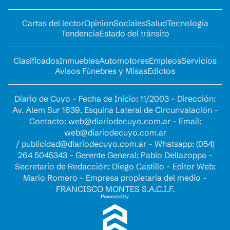
Cartas del lector
Opinion
Sociales
Salud
Tecnología
Tendencia
Estado del tránsito
Clasificados
Inmuebles
Automotores
Empleos
Servicios
Avisos Fúnebres y Misas
Edictos
Diario de Cuyo - Fecha de Inicio: 11/2003 - Dirección:
Av. Alem Sur 1639. Esquina Lateral de Circunvalación -
Contacto:
web@diariodecuyo.com.ar
- Email:
web@diariodecuyo.com.ar
/
publicidad@diariodecuyo.com.ar
-
Whatsapp: (054)
264 5045343 - Gerente General: Pablo Dellazoppa -
Secretario de Redacción: Diego Castillo - Editor Web:
Mario Romero - Empresa propietaria del medio -
FRANCISCO MONTES S.A.C.I.F.