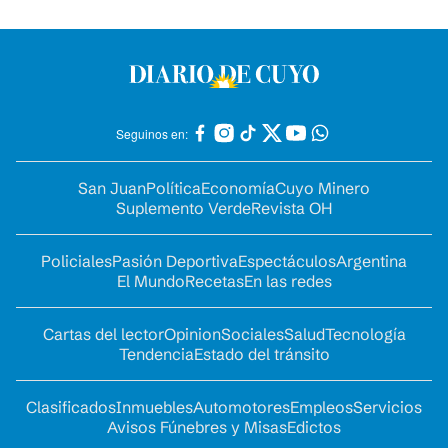
Seguinos en:
San Juan
Política
Economía
Cuyo Minero
Suplemento Verde
Revista OH
Policiales
Pasión Deportiva
Espectáculos
Argentina
El Mundo
Recetas
En las redes
Cartas del lector
Opinion
Sociales
Salud
Tecnología
Tendencia
Estado del tránsito
Clasificados
Inmuebles
Automotores
Empleos
Servicios
Avisos Fúnebres y Misas
Edictos