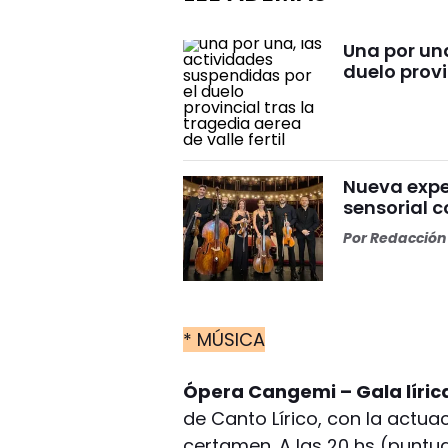
Una por una
duelo provi
Nueva expe
sensorial 
Por
Redacción 
* MÚSICA
Ópera Cangemi – Gala líric
de Canto Lírico, con la actua
certamen. A las 20 hs (puntual