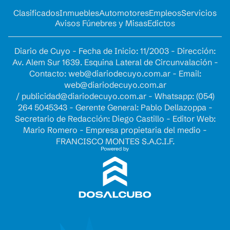
Clasificados
Inmuebles
Automotores
Empleos
Servicios
Avisos Fúnebres y Misas
Edictos
Diario de Cuyo - Fecha de Inicio: 11/2003 - Dirección:
Av. Alem Sur 1639. Esquina Lateral de Circunvalación -
Contacto:
web@diariodecuyo.com.ar
- Email:
web@diariodecuyo.com.ar
/
publicidad@diariodecuyo.com.ar
-
Whatsapp: (054)
264 5045343 - Gerente General: Pablo Dellazoppa -
Secretario de Redacción: Diego Castillo - Editor Web:
Mario Romero - Empresa propietaria del medio -
FRANCISCO MONTES S.A.C.I.F.