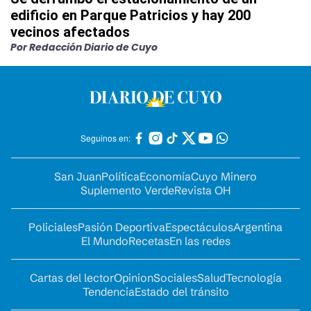
edificio en Parque Patricios y hay 200
vecinos afectados
Por Redacción Diario de Cuyo
Seguinos en:
San Juan
Política
Economía
Cuyo Minero
Suplemento Verde
Revista OH
Policiales
Pasión Deportiva
Espectáculos
Argentina
El Mundo
Recetas
En las redes
Cartas del lector
Opinion
Sociales
Salud
Tecnología
Tendencia
Estado del tránsito