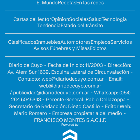
El Mundo
Recetas
En las redes
Cartas del lector
Opinion
Sociales
Salud
Tecnología
Tendencia
Estado del tránsito
Clasificados
Inmuebles
Automotores
Empleos
Servicios
Avisos Fúnebres y Misas
Edictos
Diario de Cuyo - Fecha de Inicio: 11/2003 - Dirección:
Av. Alem Sur 1639. Esquina Lateral de Circunvalación -
Contacto:
web@diariodecuyo.com.ar
- Email:
web@diariodecuyo.com.ar
/
publicidad@diariodecuyo.com.ar
-
Whatsapp: (054)
264 5045343 - Gerente General: Pablo Dellazoppa -
Secretario de Redacción: Diego Castillo - Editor Web:
Mario Romero - Empresa propietaria del medio -
FRANCISCO MONTES S.A.C.I.F.