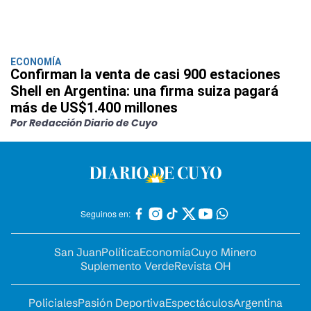
ECONOMÍA
Confirman la venta de casi 900 estaciones
Shell en Argentina: una firma suiza pagará
más de US$1.400 millones
Por Redacción Diario de Cuyo
Seguinos en:
San Juan
Política
Economía
Cuyo Minero
Suplemento Verde
Revista OH
Policiales
Pasión Deportiva
Espectáculos
Argentina