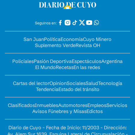
Seguinos en:
San Juan
Política
Economía
Cuyo Minero
Suplemento Verde
Revista OH
Policiales
Pasión Deportiva
Espectáculos
Argentina
El Mundo
Recetas
En las redes
Cartas del lector
Opinion
Sociales
Salud
Tecnología
Tendencia
Estado del tránsito
Clasificados
Inmuebles
Automotores
Empleos
Servicios
Avisos Fúnebres y Misas
Edictos
Diario de Cuyo - Fecha de Inicio: 11/2003 - Dirección:
Av. Alem Sur 1639. Esquina Lateral de Circunvalación -