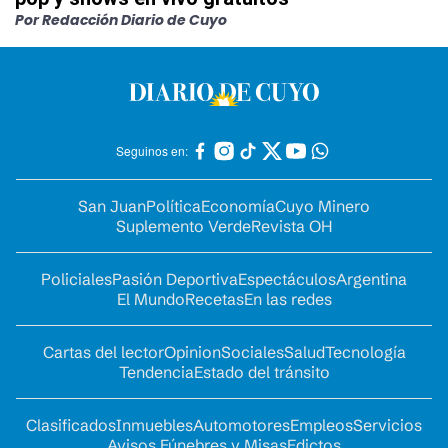
Por Redacción Diario de Cuyo
Seguinos en:
San Juan
Política
Economía
Cuyo Minero
Suplemento Verde
Revista OH
Policiales
Pasión Deportiva
Espectáculos
Argentina
El Mundo
Recetas
En las redes
Cartas del lector
Opinion
Sociales
Salud
Tecnología
Tendencia
Estado del tránsito
Clasificados
Inmuebles
Automotores
Empleos
Servicios
Avisos Fúnebres y Misas
Edictos