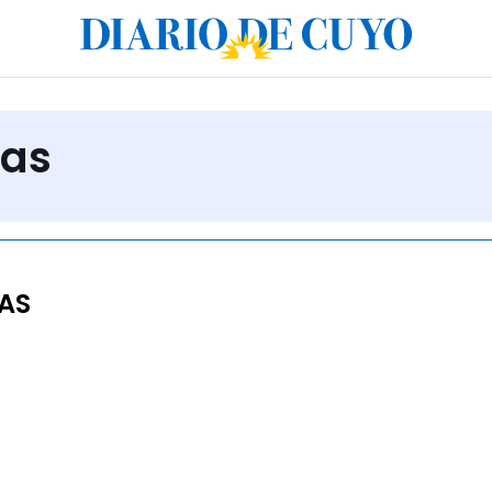
tas
AS