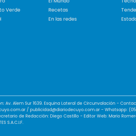
ro
El Mundo
Tecno
to Verde
Recetas
Tende
H
En las redes
Estado
ión: Av. Alem Sur 1639. Esquina Lateral de Circunvalación - Contac
cuyo.com.ar
/
publicidad@diariodecuyo.com.ar
-
Whatsapp: (0
cretario de Redacción: Diego Castillo - Editor Web: Mario Romer
 S.A.C.I.F.