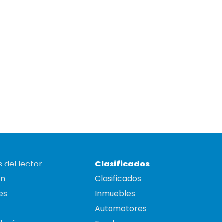
 del lector
Clasificados
on
Clasificados
es
Inmuebles
Automotores