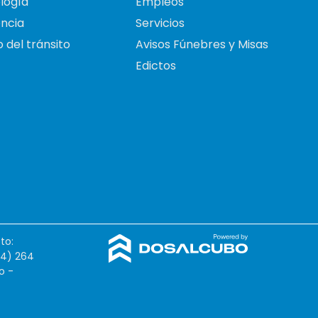
logía
Empleos
ncia
Servicios
 del tránsito
Avisos Fúnebres y Misas
Edictos
to:
54) 264
o -