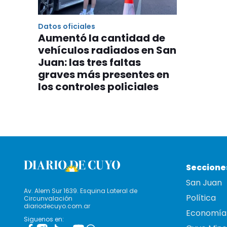
Datos oficiales
Aumentó la cantidad de
vehículos radiados en San
Juan: las tres faltas
graves más presentes en
los controles policiales
Seccione
San Juan
Av. Alem Sur 1639. Esquina Lateral de
Política
Circunvalación
diariodecuyo.com.ar
Economía
Siguenos en: