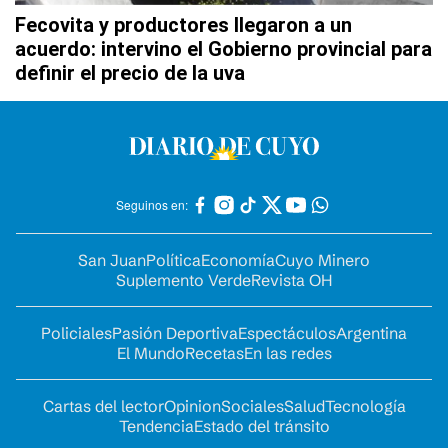
Fecovita y productores llegaron a un
acuerdo: intervino el Gobierno provincial para
definir el precio de la uva
Seguinos en:
San Juan
Política
Economía
Cuyo Minero
Suplemento Verde
Revista OH
Policiales
Pasión Deportiva
Espectáculos
Argentina
El Mundo
Recetas
En las redes
Cartas del lector
Opinion
Sociales
Salud
Tecnología
Tendencia
Estado del tránsito