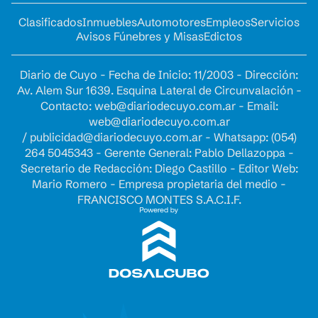
Clasificados
Inmuebles
Automotores
Empleos
Servicios
Avisos Fúnebres y Misas
Edictos
Diario de Cuyo - Fecha de Inicio: 11/2003 - Dirección:
Av. Alem Sur 1639. Esquina Lateral de Circunvalación -
Contacto:
web@diariodecuyo.com.ar
- Email:
web@diariodecuyo.com.ar
/
publicidad@diariodecuyo.com.ar
-
Whatsapp: (054)
264 5045343 - Gerente General: Pablo Dellazoppa -
Secretario de Redacción: Diego Castillo - Editor Web:
Mario Romero - Empresa propietaria del medio -
FRANCISCO MONTES S.A.C.I.F.