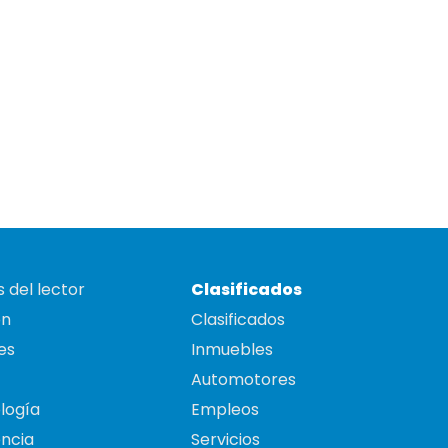
 del lector
Clasificados
on
Clasificados
es
Inmuebles
Automotores
logía
Empleos
ncia
Servicios