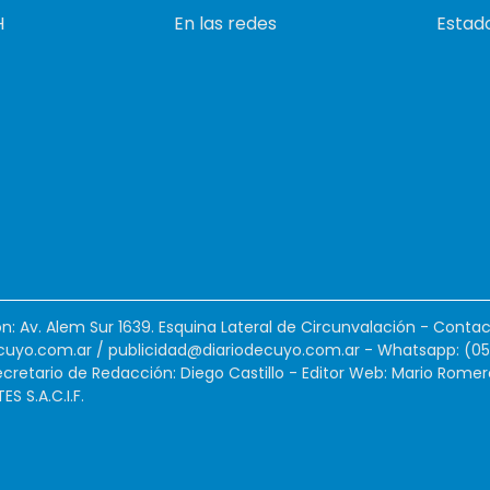
H
En las redes
Estado
ión: Av. Alem Sur 1639. Esquina Lateral de Circunvalación - Contac
cuyo.com.ar
/
publicidad@diariodecuyo.com.ar
-
Whatsapp: (0
cretario de Redacción: Diego Castillo - Editor Web: Mario Romer
 S.A.C.I.F.