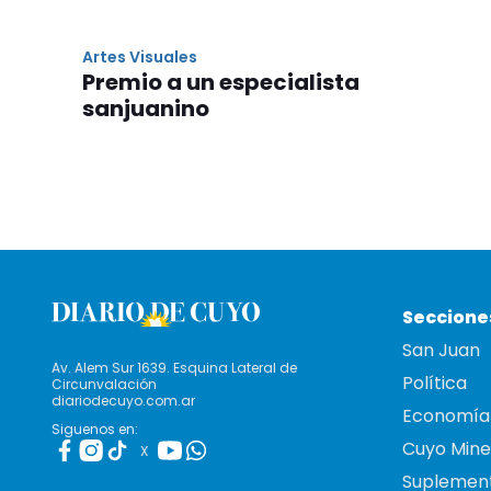
Artes Visuales
Premio a un especialista
sanjuanino
Seccione
San Juan
Av. Alem Sur 1639. Esquina Lateral de
Política
Circunvalación
diariodecuyo.com.ar
Economía
Siguenos en:
Cuyo Mine
X
Suplemen