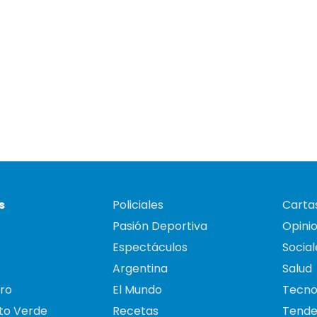
s
Policiales
Cartas
Pasión Deportiva
Opini
Espectáculos
Social
Argentina
Salud
ro
El Mundo
Tecno
to Verde
Recetas
Tende