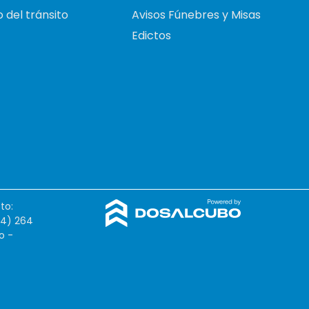
 del tránsito
Avisos Fúnebres y Misas
Edictos
to:
54) 264
o -