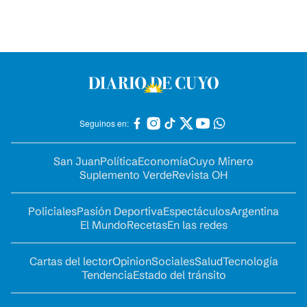
Seguinos en:
San Juan
Política
Economía
Cuyo Minero
Suplemento Verde
Revista OH
Policiales
Pasión Deportiva
Espectáculos
Argentina
El Mundo
Recetas
En las redes
Cartas del lector
Opinion
Sociales
Salud
Tecnología
Tendencia
Estado del tránsito