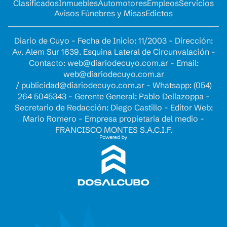
Clasificados
Inmuebles
Automotores
Empleos
Servicios
Avisos Fúnebres y Misas
Edictos
Diario de Cuyo - Fecha de Inicio: 11/2003 - Dirección:
Av. Alem Sur 1639. Esquina Lateral de Circunvalación -
Contacto:
web@diariodecuyo.com.ar
- Email:
web@diariodecuyo.com.ar
/
publicidad@diariodecuyo.com.ar
-
Whatsapp: (054)
264 5045343 - Gerente General: Pablo Dellazoppa -
Secretario de Redacción: Diego Castillo - Editor Web:
Mario Romero - Empresa propietaria del medio -
FRANCISCO MONTES S.A.C.I.F.