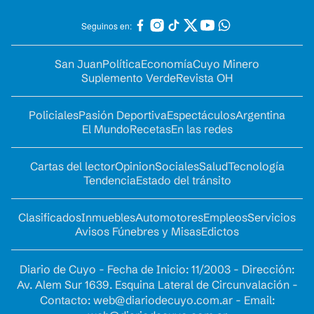
Seguinos en:
San Juan
Política
Economía
Cuyo Minero
Suplemento Verde
Revista OH
Policiales
Pasión Deportiva
Espectáculos
Argentina
El Mundo
Recetas
En las redes
Cartas del lector
Opinion
Sociales
Salud
Tecnología
Tendencia
Estado del tránsito
Clasificados
Inmuebles
Automotores
Empleos
Servicios
Avisos Fúnebres y Misas
Edictos
Diario de Cuyo - Fecha de Inicio: 11/2003 - Dirección:
Av. Alem Sur 1639. Esquina Lateral de Circunvalación -
Contacto:
web@diariodecuyo.com.ar
- Email: