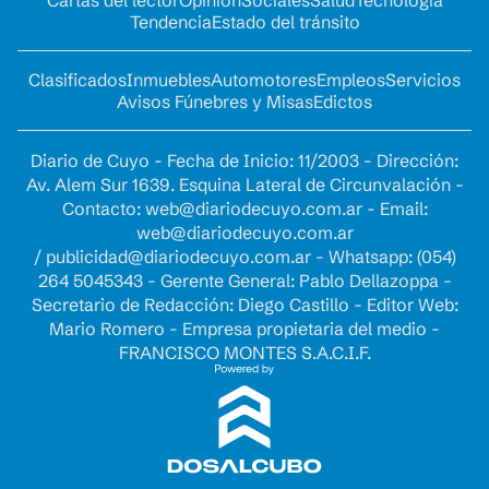
Tendencia
Estado del tránsito
Clasificados
Inmuebles
Automotores
Empleos
Servicios
Avisos Fúnebres y Misas
Edictos
Diario de Cuyo - Fecha de Inicio: 11/2003 - Dirección:
Av. Alem Sur 1639. Esquina Lateral de Circunvalación -
Contacto:
web@diariodecuyo.com.ar
- Email:
web@diariodecuyo.com.ar
/
publicidad@diariodecuyo.com.ar
-
Whatsapp: (054)
264 5045343 - Gerente General: Pablo Dellazoppa -
Secretario de Redacción: Diego Castillo - Editor Web:
Mario Romero - Empresa propietaria del medio -
FRANCISCO MONTES S.A.C.I.F.