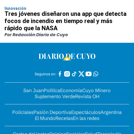
Innovación
Tres jóvenes diseñaron una app que detecta
focos de incendio en tiempo real y más
rápido que la NASA
Por Redacción Diario de Cuyo
Seguinos en:
San Juan
Política
Economía
Cuyo Minero
Suplemento Verde
Revista OH
Policiales
Pasión Deportiva
Espectáculos
Argentina
El Mundo
Recetas
En las redes
Cartas del lector
Opinion
Sociales
Salud
Tecnología