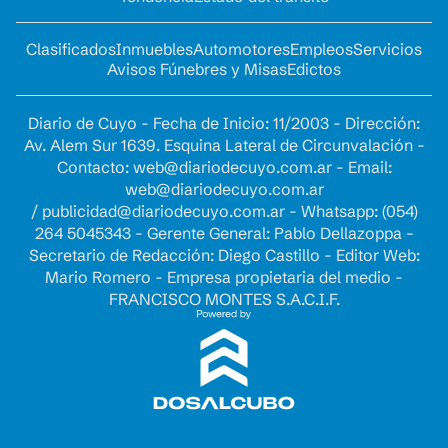
Clasificados
Inmuebles
Automotores
Empleos
Servicios
Avisos Fúnebres y Misas
Edictos
Diario de Cuyo - Fecha de Inicio: 11/2003 - Dirección:
Av. Alem Sur 1639. Esquina Lateral de Circunvalación -
Contacto:
web@diariodecuyo.com.ar
- Email:
web@diariodecuyo.com.ar
/
publicidad@diariodecuyo.com.ar
-
Whatsapp: (054)
264 5045343 - Gerente General: Pablo Dellazoppa -
Secretario de Redacción: Diego Castillo - Editor Web:
Mario Romero - Empresa propietaria del medio -
FRANCISCO MONTES S.A.C.I.F.