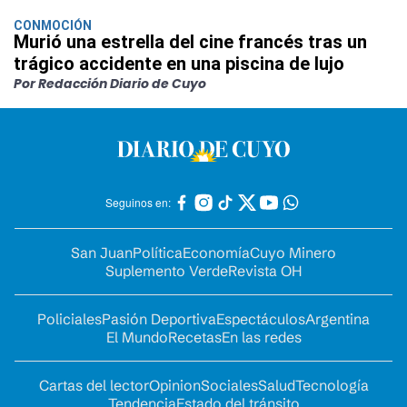
CONMOCIÓN
Murió una estrella del cine francés tras un
trágico accidente en una piscina de lujo
Por Redacción Diario de Cuyo
Seguinos en:
San Juan
Política
Economía
Cuyo Minero
Suplemento Verde
Revista OH
Policiales
Pasión Deportiva
Espectáculos
Argentina
El Mundo
Recetas
En las redes
Cartas del lector
Opinion
Sociales
Salud
Tecnología
Tendencia
Estado del tránsito