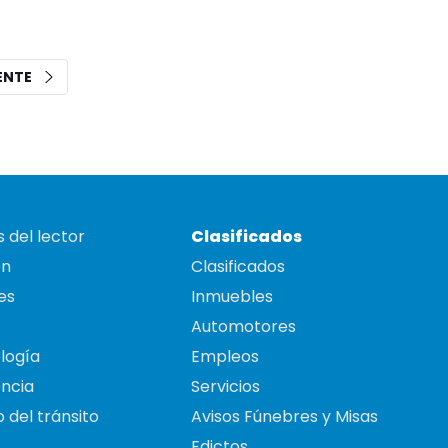
IENTE
 del lector
Clasificados
on
Clasificados
es
Inmuebles
Automotores
logía
Empleos
ncia
Servicios
 del tránsito
Avisos Fúnebres y Misas
Edictos