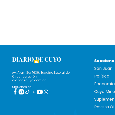
Seccione
San Juan
Av. Alem Sur 1639. Esquina Lateral de
Política
Circunvalación
diariodecuyo.com.ar
Economía
Siguenos en:
Cuyo Mine
X
Suplemen
Revista O