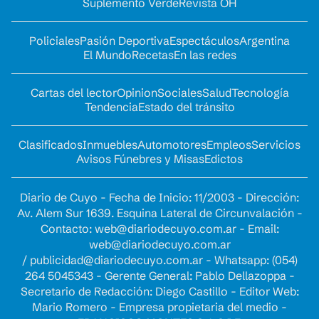
Suplemento Verde
Revista OH
Policiales
Pasión Deportiva
Espectáculos
Argentina
El Mundo
Recetas
En las redes
Cartas del lector
Opinion
Sociales
Salud
Tecnología
Tendencia
Estado del tránsito
Clasificados
Inmuebles
Automotores
Empleos
Servicios
Avisos Fúnebres y Misas
Edictos
Diario de Cuyo - Fecha de Inicio: 11/2003 - Dirección:
Av. Alem Sur 1639. Esquina Lateral de Circunvalación -
Contacto:
web@diariodecuyo.com.ar
- Email:
web@diariodecuyo.com.ar
/
publicidad@diariodecuyo.com.ar
-
Whatsapp: (054)
264 5045343 - Gerente General: Pablo Dellazoppa -
Secretario de Redacción: Diego Castillo - Editor Web:
Mario Romero - Empresa propietaria del medio -