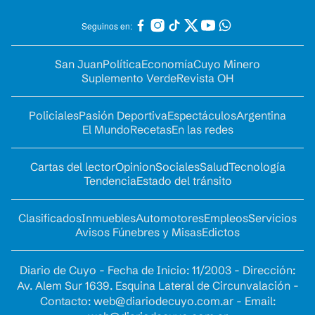
Seguinos en:
San Juan
Política
Economía
Cuyo Minero
Suplemento Verde
Revista OH
Policiales
Pasión Deportiva
Espectáculos
Argentina
El Mundo
Recetas
En las redes
Cartas del lector
Opinion
Sociales
Salud
Tecnología
Tendencia
Estado del tránsito
Clasificados
Inmuebles
Automotores
Empleos
Servicios
Avisos Fúnebres y Misas
Edictos
Diario de Cuyo - Fecha de Inicio: 11/2003 - Dirección:
Av. Alem Sur 1639. Esquina Lateral de Circunvalación -
Contacto:
web@diariodecuyo.com.ar
- Email: