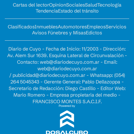
Cartas del lector
Opinion
Sociales
Salud
Tecnología
Tendencia
Estado del tránsito
Clasificados
Inmuebles
Automotores
Empleos
Servicios
Avisos Fúnebres y Misas
Edictos
Diario de Cuyo - Fecha de Inicio: 11/2003 - Dirección:
Av. Alem Sur 1639. Esquina Lateral de Circunvalación -
Contacto:
web@diariodecuyo.com.ar
- Email:
web@diariodecuyo.com.ar
/
publicidad@diariodecuyo.com.ar
-
Whatsapp: (054)
264 5045343 - Gerente General: Pablo Dellazoppa -
Secretario de Redacción: Diego Castillo - Editor Web:
Mario Romero - Empresa propietaria del medio -
FRANCISCO MONTES S.A.C.I.F.