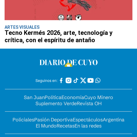
ARTES VISUALES
Tecno Kermés 2026, arte, tecnología y
crítica, con el espíritu de antaño
Seguinos en:
San Juan
Política
Economía
Cuyo Minero
Suplemento Verde
Revista OH
Policiales
Pasión Deportiva
Espectáculos
Argentina
El Mundo
Recetas
En las redes