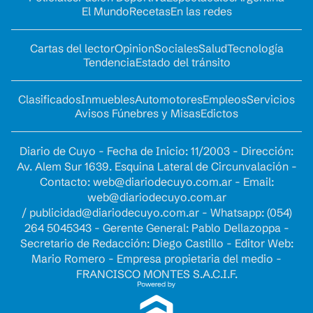
El Mundo
Recetas
En las redes
Cartas del lector
Opinion
Sociales
Salud
Tecnología
Tendencia
Estado del tránsito
Clasificados
Inmuebles
Automotores
Empleos
Servicios
Avisos Fúnebres y Misas
Edictos
Diario de Cuyo - Fecha de Inicio: 11/2003 - Dirección:
Av. Alem Sur 1639. Esquina Lateral de Circunvalación -
Contacto:
web@diariodecuyo.com.ar
- Email:
web@diariodecuyo.com.ar
/
publicidad@diariodecuyo.com.ar
-
Whatsapp: (054)
264 5045343 - Gerente General: Pablo Dellazoppa -
Secretario de Redacción: Diego Castillo - Editor Web:
Mario Romero - Empresa propietaria del medio -
FRANCISCO MONTES S.A.C.I.F.