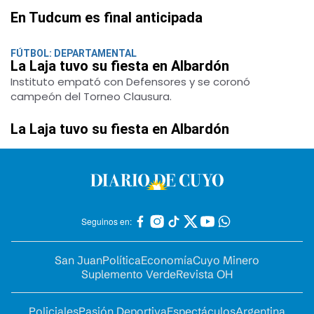
En Tudcum es final anticipada
FÚTBOL: DEPARTAMENTAL
La Laja tuvo su fiesta en Albardón
Instituto empató con Defensores y se coronó
campeón del Torneo Clausura.
La Laja tuvo su fiesta en Albardón
Seguinos en:
San Juan
Política
Economía
Cuyo Minero
Suplemento Verde
Revista OH
Policiales
Pasión Deportiva
Espectáculos
Argentina