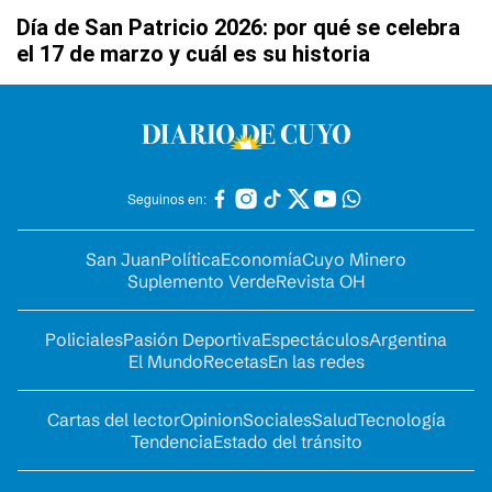
Día de San Patricio 2026: por qué se celebra
el 17 de marzo y cuál es su historia
Seguinos en:
San Juan
Política
Economía
Cuyo Minero
Suplemento Verde
Revista OH
Policiales
Pasión Deportiva
Espectáculos
Argentina
El Mundo
Recetas
En las redes
Cartas del lector
Opinion
Sociales
Salud
Tecnología
Tendencia
Estado del tránsito