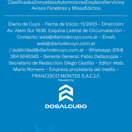
Clasificados
Inmuebles
Automotores
Empleos
Servicios
Avisos Fúnebres y Misas
Edictos
Diario de Cuyo - Fecha de Inicio: 11/2003 - Dirección:
Av. Alem Sur 1639. Esquina Lateral de Circunvalación -
Contacto:
web@diariodecuyo.com.ar
- Email:
web@diariodecuyo.com.ar
/
publicidad@diariodecuyo.com.ar
-
Whatsapp: (054)
264 5045343 - Gerente General: Pablo Dellazoppa -
Secretario de Redacción: Diego Castillo - Editor Web:
Mario Romero - Empresa propietaria del medio -
FRANCISCO MONTES S.A.C.I.F.