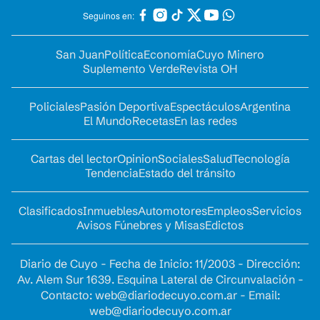
Seguinos en:
San Juan
Política
Economía
Cuyo Minero
Suplemento Verde
Revista OH
Policiales
Pasión Deportiva
Espectáculos
Argentina
El Mundo
Recetas
En las redes
Cartas del lector
Opinion
Sociales
Salud
Tecnología
Tendencia
Estado del tránsito
Clasificados
Inmuebles
Automotores
Empleos
Servicios
Avisos Fúnebres y Misas
Edictos
Diario de Cuyo - Fecha de Inicio: 11/2003 - Dirección:
Av. Alem Sur 1639. Esquina Lateral de Circunvalación -
Contacto:
web@diariodecuyo.com.ar
- Email:
web@diariodecuyo.com.ar