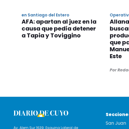
en Santiago del Estero
Operati
AFA: apartan al juez en la
Allana
causa que pedía detener
buscar
a Tapia y Toviggino
produc
que pa
Manuel
Este
Por Reda
Seccione
San Juan
Av. Alem Sur 1639. Esquina Lateral de