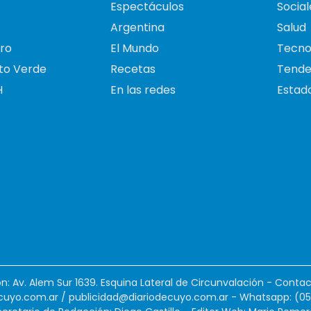
Espectáculos
Social
Argentina
Salud
ro
El Mundo
Tecno
to Verde
Recetas
Tende
H
En las redes
Estado
ión: Av. Alem Sur 1639. Esquina Lateral de Circunvalación - Contac
cuyo.com.ar
/
publicidad@diariodecuyo.com.ar
-
Whatsapp: (0