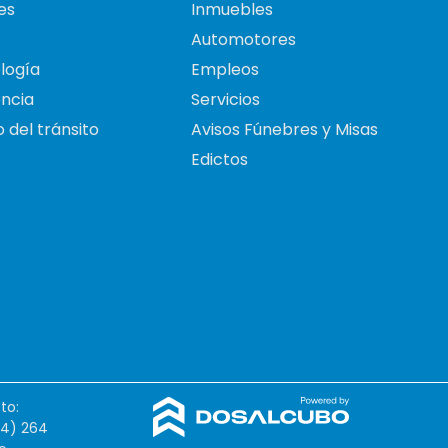
es
Inmuebles
Automotores
logía
Empleos
ncia
Servicios
 del tránsito
Avisos Fúnebres y Misas
Edictos
to:
54) 264