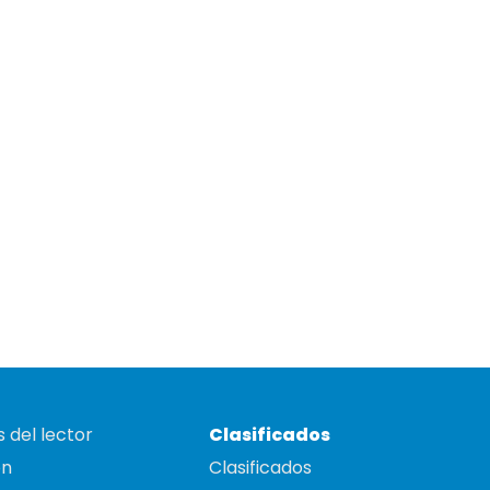
 del lector
Clasificados
on
Clasificados