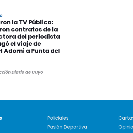
vo
ron la TV Pública:
on contratos de la
tora del periodista
gó el viaje de
 Adorni a Punta del
cción Diario de Cuyo
s
Policiales
Cartas
Pasión Deportiva
Opini