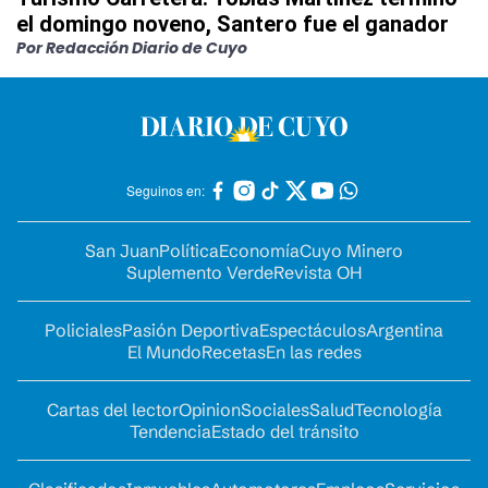
el domingo noveno, Santero fue el ganador
Por Redacción Diario de Cuyo
Seguinos en:
San Juan
Política
Economía
Cuyo Minero
Suplemento Verde
Revista OH
Policiales
Pasión Deportiva
Espectáculos
Argentina
El Mundo
Recetas
En las redes
Cartas del lector
Opinion
Sociales
Salud
Tecnología
Tendencia
Estado del tránsito