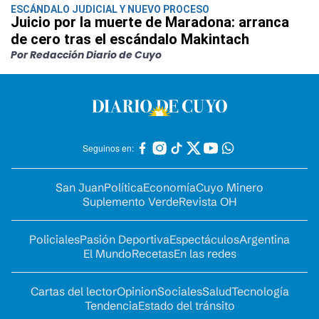
ESCÁNDALO JUDICIAL Y NUEVO PROCESO
Juicio por la muerte de Maradona: arranca
de cero tras el escándalo Makintach
Por Redacción Diario de Cuyo
Seguinos en:
San Juan
Política
Economía
Cuyo Minero
Suplemento Verde
Revista OH
Policiales
Pasión Deportiva
Espectáculos
Argentina
El Mundo
Recetas
En las redes
Cartas del lector
Opinion
Sociales
Salud
Tecnología
Tendencia
Estado del tránsito