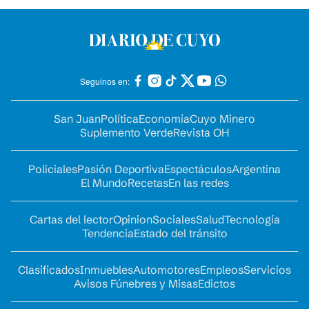
Seguinos en:
San Juan
Política
Economía
Cuyo Minero
Suplemento Verde
Revista OH
Policiales
Pasión Deportiva
Espectáculos
Argentina
El Mundo
Recetas
En las redes
Cartas del lector
Opinion
Sociales
Salud
Tecnología
Tendencia
Estado del tránsito
Clasificados
Inmuebles
Automotores
Empleos
Servicios
Avisos Fúnebres y Misas
Edictos