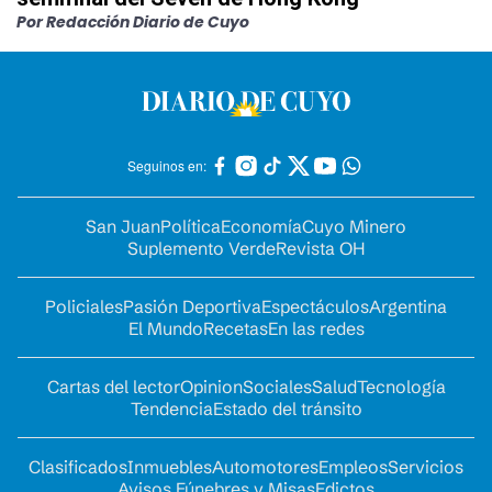
Por Redacción Diario de Cuyo
Seguinos en:
San Juan
Política
Economía
Cuyo Minero
Suplemento Verde
Revista OH
Policiales
Pasión Deportiva
Espectáculos
Argentina
El Mundo
Recetas
En las redes
Cartas del lector
Opinion
Sociales
Salud
Tecnología
Tendencia
Estado del tránsito
Clasificados
Inmuebles
Automotores
Empleos
Servicios
Avisos Fúnebres y Misas
Edictos