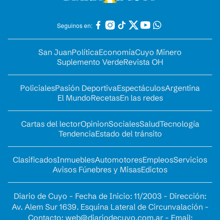
Seguinos en:
San Juan
Política
Economía
Cuyo Minero
Suplemento Verde
Revista OH
Policiales
Pasión Deportiva
Espectáculos
Argentina
El Mundo
Recetas
En las redes
Cartas del lector
Opinion
Sociales
Salud
Tecnología
Tendencia
Estado del tránsito
Clasificados
Inmuebles
Automotores
Empleos
Servicios
Avisos Fúnebres y Misas
Edictos
Diario de Cuyo - Fecha de Inicio: 11/2003 - Dirección:
Av. Alem Sur 1639. Esquina Lateral de Circunvalación -
Contacto:
web@diariodecuyo.com.ar
- Email: