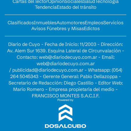
Cartas del lector
Opinion
Sociales
Salud
Tecnología
Tendencia
Estado del tránsito
Clasificados
Inmuebles
Automotores
Empleos
Servicios
Avisos Fúnebres y Misas
Edictos
Diario de Cuyo - Fecha de Inicio: 11/2003 - Dirección:
Av. Alem Sur 1639. Esquina Lateral de Circunvalación -
Contacto:
web@diariodecuyo.com.ar
- Email:
web@diariodecuyo.com.ar
/
publicidad@diariodecuyo.com.ar
-
Whatsapp: (054)
264 5045343 - Gerente General: Pablo Dellazoppa -
Secretario de Redacción: Diego Castillo - Editor Web:
Mario Romero - Empresa propietaria del medio -
FRANCISCO MONTES S.A.C.I.F.