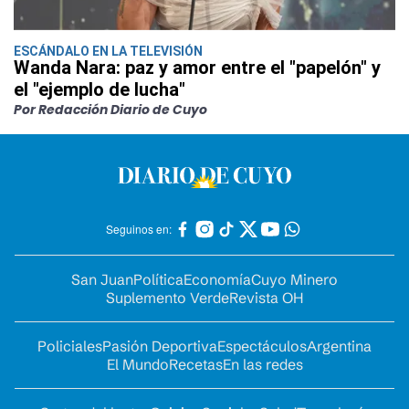
ESCÁNDALO EN LA TELEVISIÓN
Wanda Nara: paz y amor entre el "papelón" y
el "ejemplo de lucha"
Por Redacción Diario de Cuyo
Seguinos en:
San Juan
Política
Economía
Cuyo Minero
Suplemento Verde
Revista OH
Policiales
Pasión Deportiva
Espectáculos
Argentina
El Mundo
Recetas
En las redes