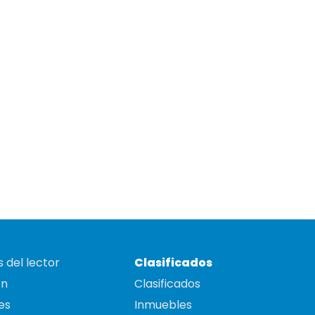
 del lector
Clasificados
on
Clasificados
es
Inmuebles