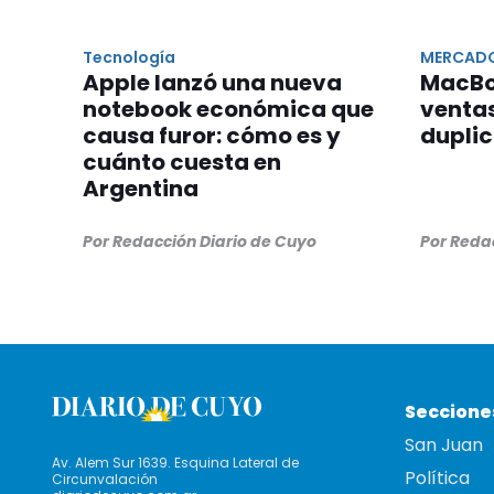
Tecnología
MERCADO
Apple lanzó una nueva
MacBo
notebook económica que
ventas
causa furor: cómo es y
dupli
cuánto cuesta en
Argentina
Por Redacción Diario de Cuyo
Por Reda
Seccione
San Juan
Av. Alem Sur 1639. Esquina Lateral de
Política
Circunvalación