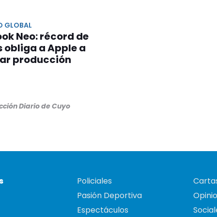
 GLOBAL
ok Neo: récord de
 obliga a Apple a
car producción
cción Diario de Cuyo
s
Policiales
Cartas
Pasión Deportiva
Opini
Espectáculos
Social