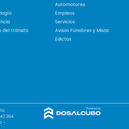
Automotores
logía
Empleos
ncia
Servicios
 del tránsito
Avisos Fúnebres y Misas
Edictos
to:
54) 264
o -