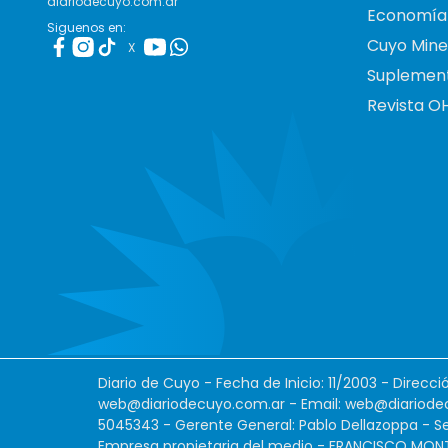
diariodecuyo.com.ar
Economía
Siguenos en:
Cuyo Mine
X
Suplemen
Revista O
Diario de Cuyo - Fecha de Inicio: 11/2003 - Direcc
web@diariodecuyo.com.ar
- Email:
web@diariode
5045343 - Gerente General: Pablo Dellazoppa - Se
Empresa propietaria del medio - FRANCISCO MONTES