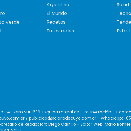
Argentina
Salud
ro
El Mundo
Tecno
to Verde
Recetas
Tende
H
En las redes
Estado
ión: Av. Alem Sur 1639. Esquina Lateral de Circunvalación - Contac
cuyo.com.ar
/
publicidad@diariodecuyo.com.ar
-
Whatsapp: (0
cretario de Redacción: Diego Castillo - Editor Web: Mario Romer
 S.A.C.I.F.