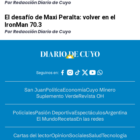
Por Redacción Diario de Cuyo
El desafío de Maxi Peralta: volver en el
IronMan 70.3
Por Redacción Diario de Cuyo
Seguinos en:
San Juan
Política
Economía
Cuyo Minero
Suplemento Verde
Revista OH
Policiales
Pasión Deportiva
Espectáculos
Argentina
El Mundo
Recetas
En las redes
Cartas del lector
Opinion
Sociales
Salud
Tecnología