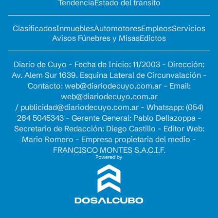
Tendencia
Estado del tránsito
Clasificados
Inmuebles
Automotores
Empleos
Servicios
Avisos Fúnebres y Misas
Edictos
Diario de Cuyo - Fecha de Inicio: 11/2003 - Dirección:
Av. Alem Sur 1639. Esquina Lateral de Circunvalación -
Contacto:
web@diariodecuyo.com.ar
- Email:
web@diariodecuyo.com.ar
/
publicidad@diariodecuyo.com.ar
-
Whatsapp: (054)
264 5045343 - Gerente General: Pablo Dellazoppa -
Secretario de Redacción: Diego Castillo - Editor Web:
Mario Romero - Empresa propietaria del medio -
FRANCISCO MONTES S.A.C.I.F.