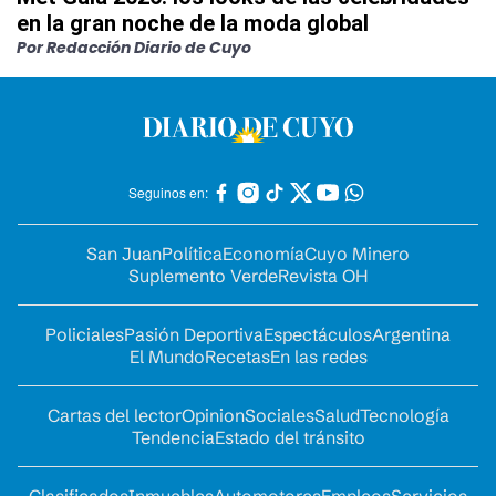
en la gran noche de la moda global
Por Redacción Diario de Cuyo
Seguinos en:
San Juan
Política
Economía
Cuyo Minero
Suplemento Verde
Revista OH
Policiales
Pasión Deportiva
Espectáculos
Argentina
El Mundo
Recetas
En las redes
Cartas del lector
Opinion
Sociales
Salud
Tecnología
Tendencia
Estado del tránsito
Clasificados
Inmuebles
Automotores
Empleos
Servicios