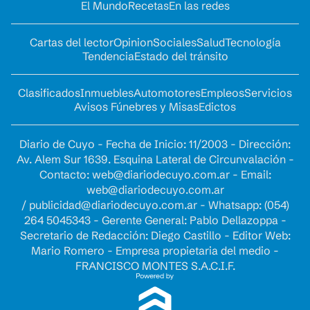
El Mundo
Recetas
En las redes
Cartas del lector
Opinion
Sociales
Salud
Tecnología
Tendencia
Estado del tránsito
Clasificados
Inmuebles
Automotores
Empleos
Servicios
Avisos Fúnebres y Misas
Edictos
Diario de Cuyo - Fecha de Inicio: 11/2003 - Dirección:
Av. Alem Sur 1639. Esquina Lateral de Circunvalación -
Contacto:
web@diariodecuyo.com.ar
- Email:
web@diariodecuyo.com.ar
/
publicidad@diariodecuyo.com.ar
-
Whatsapp: (054)
264 5045343 - Gerente General: Pablo Dellazoppa -
Secretario de Redacción: Diego Castillo - Editor Web:
Mario Romero - Empresa propietaria del medio -
FRANCISCO MONTES S.A.C.I.F.